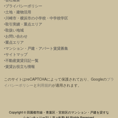
‣プライバシーポリシー
‣土地・建物活用
‣川崎市・横浜市の小学校・中学校学区
‣取引実績・重点エリア
‣取扱い地域
‣お問い合わせ
‣重点エリア
‣
マンション・戸建・アパート賃貸募集
‣サイトマップ
‣不動産賃貸日記一覧
‣賃貸お役立ち情報
このサイトはreCAPTCHAによって保護されており、Googleの
プラ
イバシーポリシー
と
利用規約
が適用されます。
Copyright © 田園都市線・青葉区・宮前区のマンション・戸建を貸すな
らセンチュリー21｜楽々転勤 All Rights Reserved.