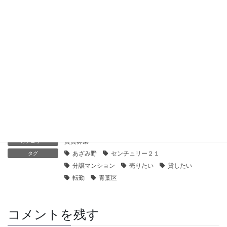
い
2019年11月16日
【センチュリー21】Ｐ’ｓフラットあざみ野｜貸したい・売り
たい
2019年11月16日
【センチュリー21】ライオンズマンションあざみ野レクスフォ
ートハウス｜貸したい・売りたい
2019年11月16日
賃貸募集
カテゴリー
あざみ野
センチュリー２１
タグ
分譲マンション
売りたい
貸したい
転勤
青葉区
コメントを残す