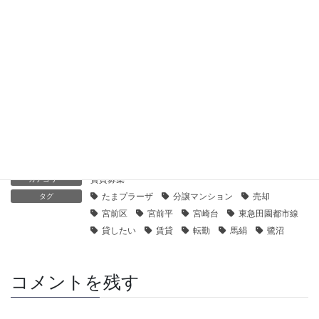
【センチュリー21】シルク宮崎台｜貸したい
2019年11月12日
【センチュリー21】プレール宮崎台｜貸したい
2019年11月12日
賃貸募集
カテゴリー
たまプラーザ
分譲マンション
売却
タグ
宮前区
宮前平
宮崎台
東急田園都市線
貸したい
賃貸
転勤
馬絹
鷺沼
コメントを残す