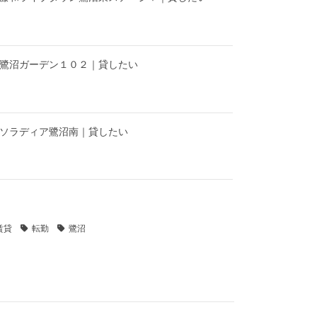
】鷺沼ガーデン１０２｜貸したい
】ソラディア鷺沼南｜貸したい
賃貸
転勤
鷺沼