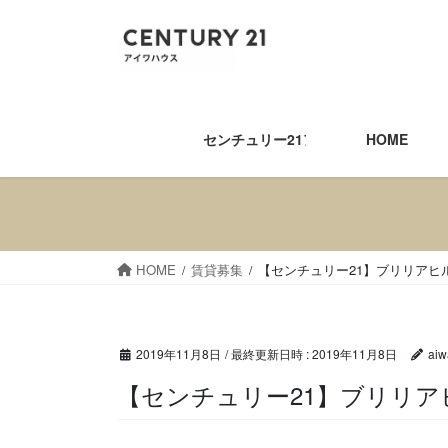
コ
ナ
ン
ビ
テ
ゲ
ン
ー
ツ
シ
へ
ョ
センチュリー21アイワハウス
HOME
ス
ン
キ
に
ッ
移
プ
動
HOME
賃貸募集
【センチュリー21】ブリリアヒ
2019年11月8日
/ 最終更新日時 :
2019年11月8日
aiw
【センチュリー21】ブリ