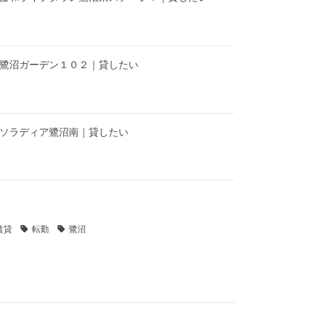
】鷺沼ガーデン１０２｜貸したい
】ソラディア鷺沼南｜貸したい
賃貸
転勤
鷺沼