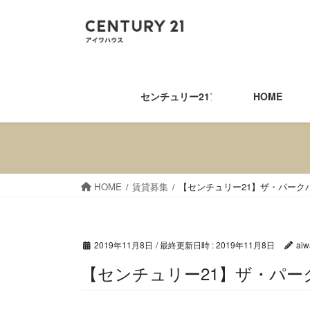
コ
ナ
ン
ビ
テ
ゲ
ン
ー
ツ
シ
へ
ョ
センチュリー21アイワハウス
HOME
ス
ン
キ
に
ッ
移
プ
動
HOME
賃貸募集
【センチュリー21】ザ・パーク
2019年11月8日
/ 最終更新日時 :
2019年11月8日
aiw
【センチュリー21】ザ・