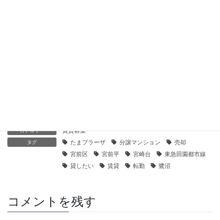
2019年11月20日
【センチュリー21】マイキャッスル鷺沼南｜貸したい
2019年11月20日
【センチュリー21】ソラディア鷺沼南｜貸したい
2019年11月20日
賃貸募集
カテゴリー
たまプラーザ
分譲マンション
売却
タグ
宮前区
宮前平
宮崎台
東急田園都市線
貸したい
賃貸
転勤
鷺沼
コメントを残す