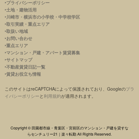
‣プライバシーポリシー
‣土地・建物活用
‣川崎市・横浜市の小学校・中学校学区
‣取引実績・重点エリア
‣取扱い地域
‣お問い合わせ
‣重点エリア
‣
マンション・戸建・アパート賃貸募集
‣サイトマップ
‣不動産賃貸日記一覧
‣賃貸お役立ち情報
このサイトはreCAPTCHAによって保護されており、Googleの
プラ
イバシーポリシー
と
利用規約
が適用されます。
Copyright © 田園都市線・青葉区・宮前区のマンション・戸建を貸すな
らセンチュリー21｜楽々転勤 All Rights Reserved.