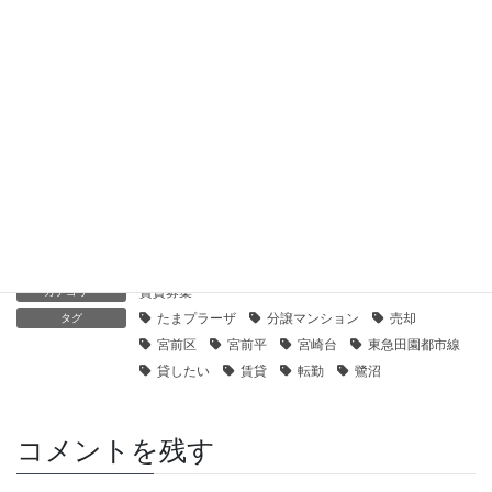
2019年11月20日
【センチュリー21】マイキャッスル鷺沼南｜貸したい
2019年11月20日
【センチュリー21】ソラディア鷺沼南｜貸したい
2019年11月20日
賃貸募集
カテゴリー
たまプラーザ
分譲マンション
売却
タグ
宮前区
宮前平
宮崎台
東急田園都市線
貸したい
賃貸
転勤
鷺沼
コメントを残す