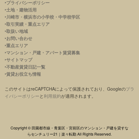
‣プライバシーポリシー
‣土地・建物活用
‣川崎市・横浜市の小学校・中学校学区
‣取引実績・重点エリア
‣取扱い地域
‣お問い合わせ
‣重点エリア
‣
マンション・戸建・アパート賃貸募集
‣サイトマップ
‣不動産賃貸日記一覧
‣賃貸お役立ち情報
このサイトはreCAPTCHAによって保護されており、Googleの
プラ
イバシーポリシー
と
利用規約
が適用されます。
Copyright © 田園都市線・青葉区・宮前区のマンション・戸建を貸すな
らセンチュリー21｜楽々転勤 All Rights Reserved.