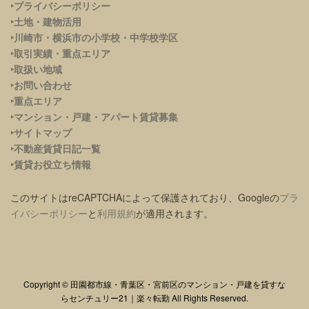
‣プライバシーポリシー
‣土地・建物活用
‣川崎市・横浜市の小学校・中学校学区
‣取引実績・重点エリア
‣取扱い地域
‣お問い合わせ
‣重点エリア
‣
マンション・戸建・アパート賃貸募集
‣サイトマップ
‣不動産賃貸日記一覧
‣賃貸お役立ち情報
このサイトはreCAPTCHAによって保護されており、Googleの
プラ
イバシーポリシー
と
利用規約
が適用されます。
Copyright © 田園都市線・青葉区・宮前区のマンション・戸建を貸すな
らセンチュリー21｜楽々転勤 All Rights Reserved.