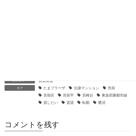
2019年11月20日
【センチュリー21】マイキャッスル鷺沼南｜貸したい
2019年11月20日
【センチュリー21】ソラディア鷺沼南｜貸したい
2019年11月20日
賃貸募集
カテゴリー
たまプラーザ
分譲マンション
売却
タグ
宮前区
宮前平
宮崎台
東急田園都市線
貸したい
賃貸
転勤
鷺沼
コメントを残す