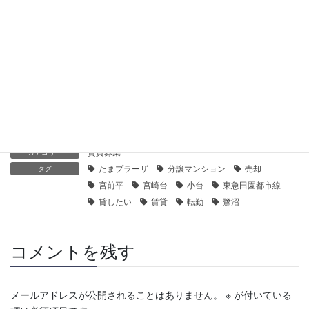
【センチュリー21】宮前平ガーデンハウス弐番館アレグレット
｜貸したい・売りたい
2019年11月5日
【センチュリー21】ルネステージ宮前平｜貸したい・売りたい
2019年11月5日
賃貸募集
カテゴリー
たまプラーザ
分譲マンション
売却
タグ
宮前平
宮崎台
小台
東急田園都市線
貸したい
賃貸
転勤
鷺沼
コメントを残す
メールアドレスが公開されることはありません。
※
が付いている