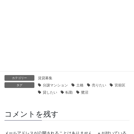
【センチュリー21】鷺沼ガーデンハウス｜貸したい・売りたい
2019年11月2日
【センチュリー21】オーベル鷺沼｜貸したい・売りたい
2019年11月2日
賃貸募集
カテゴリー
分譲マンション
土橋
売りたい
宮前区
タグ
貸したい
転勤
鷺沼
コメントを残す
メールアドレスが公開されることはありません。
※
が付いている