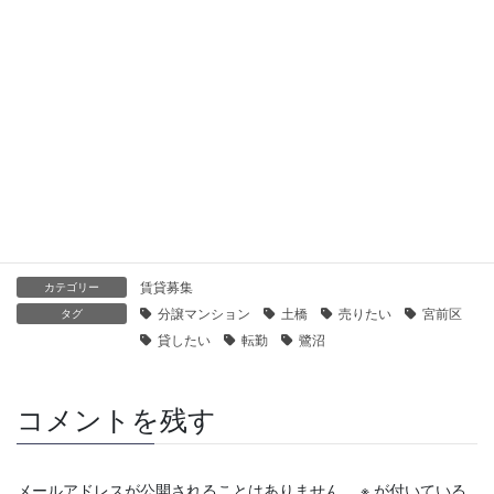
【センチュリー21】鷺沼ガーデンハウス｜貸したい・売りたい
2019年11月2日
【センチュリー21】オーベル鷺沼｜貸したい・売りたい
2019年11月2日
賃貸募集
カテゴリー
分譲マンション
土橋
売りたい
宮前区
タグ
貸したい
転勤
鷺沼
コメントを残す
メールアドレスが公開されることはありません。
※
が付いている