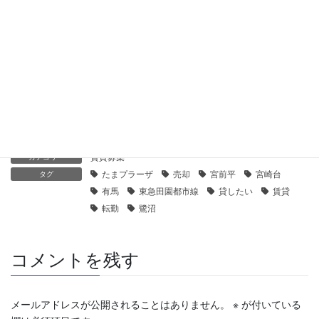
【センチュリー21】パークホームズ鷺沼ヒルトップレジデンス
｜貸したい・売りたい
2019年10月31日
【センチュリー21】ヴィルヌーブ鷺沼コリーヌ｜貸したい・売
りたい
2019年10月31日
賃貸募集
カテゴリー
たまプラーザ
売却
宮前平
宮崎台
タグ
有馬
東急田園都市線
貸したい
賃貸
転勤
鷺沼
コメントを残す
メールアドレスが公開されることはありません。
※
が付いている