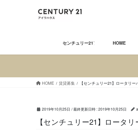
コ
ナ
ン
ビ
テ
ゲ
ン
ー
ツ
シ
へ
ョ
センチュリー21アイワハウス
HOME
ス
ン
キ
に
ッ
移
プ
動
HOME
賃貸募集
【センチュリー21】ロータリー
2019年10月25日
/ 最終更新日時 :
2019年10月25日
【センチュリー21】ロー