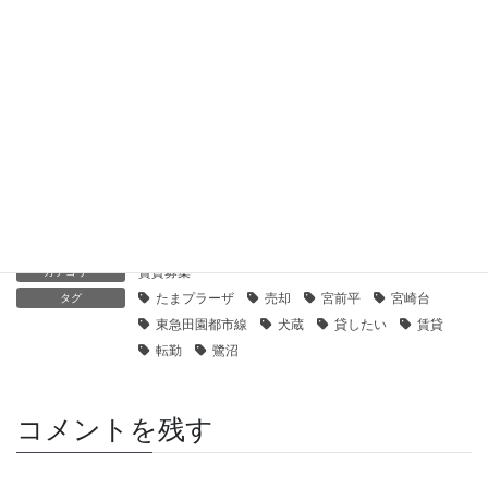
2019年10月25日
【センチュリー21】プレディオ鷺沼第１｜貸したい・売りたい
2019年10月25日
【センチュリー21】ブランズたまプラーザ美しの森グラシス｜
貸したい・売りたい
2019年10月25日
賃貸募集
カテゴリー
たまプラーザ
売却
宮前平
宮崎台
タグ
東急田園都市線
犬蔵
貸したい
賃貸
転勤
鷺沼
コメントを残す