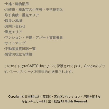
‣土地・建物活用
‣川崎市・横浜市の小学校・中学校学区
‣取引実績・重点エリア
‣取扱い地域
‣お問い合わせ
‣重点エリア
‣
マンション・戸建・アパート賃貸募集
‣サイトマップ
‣不動産賃貸日記一覧
‣賃貸お役立ち情報
このサイトはreCAPTCHAによって保護されており、Googleの
プラ
イバシーポリシー
と
利用規約
が適用されます。
Copyright © 田園都市線・青葉区・宮前区のマンション・戸建を貸すな
らセンチュリー21｜楽々転勤 All Rights Reserved.