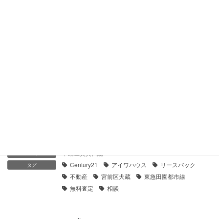
【センチュリー21】パークハイム鶴見｜貸したい
2021年1月28日
【センチュリー21】プラウド横濱鶴見・二見台｜貸したい
2021年1月28日
【センチュリー21】オーベル横浜鶴見二見台｜貸したい
2021年1月25日
不動産賃貸日記
カテゴリー
Century21
アイワハウス
リースバック
タグ
不動産
宮前区犬蔵
東急田園都市線
無料査定
相談