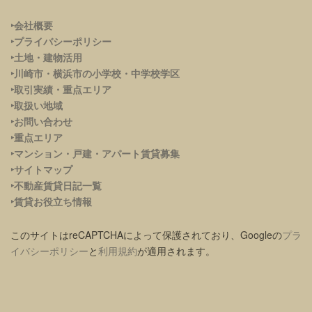
‣会社概要
‣プライバシーポリシー
‣土地・建物活用
‣川崎市・横浜市の小学校・中学校学区
‣取引実績・重点エリア
‣取扱い地域
‣お問い合わせ
‣重点エリア
‣
マンション・戸建・アパート賃貸募集
‣サイトマップ
‣不動産賃貸日記一覧
‣賃貸お役立ち情報
このサイトはreCAPTCHAによって保護されており、Googleの
プラ
イバシーポリシー
と
利用規約
が適用されます。