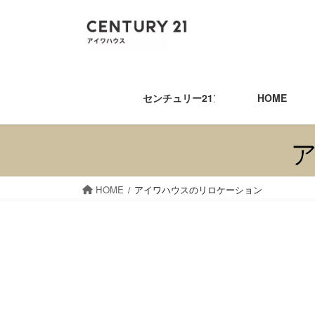
コ
ナ
ン
ビ
テ
ゲ
ン
ー
ツ
シ
へ
ョ
センチュリー21アイワハウス
HOME
ス
ン
キ
に
ッ
移
プ
動
HOME
アイワハウスのリロケーション