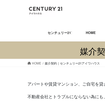
コ
ナ
ン
ビ
テ
ゲ
ン
ー
ツ
シ
へ
ョ
センチュリー21アイワハウス
HOME
ス
ン
キ
に
ッ
移
媒介契
プ
動
HOME
媒介契約｜センチュリー21アイワハウス
アパートや賃貸マンション、ご自宅を貸
不動産会社とトラブルにならない為にも